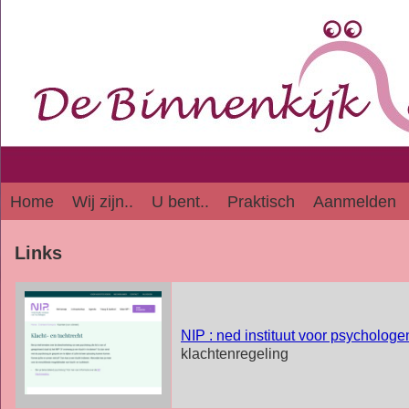
Home
Wij zijn..
U bent..
Praktisch
Aanmelden
Links
NIP : ned instituut voor psychologe
klachtenregeling