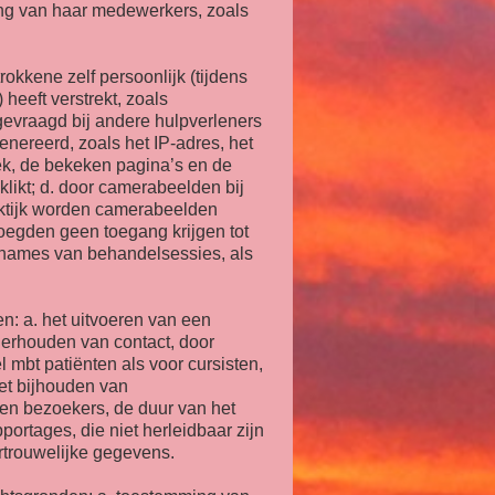
ng van haar medewerkers, zoals
kkene zelf persoonlijk (tijdens
 heeft verstrekt, zoals
evraagd bij andere hulpverleners
enereerd, zoals het IP-adres, het
ek, de bekeken pagina’s en de
likt; d. door camerabeelden bij
aktijk worden camerabeelden
oegden geen toegang krijgen tot
pnames van behandelsessies, als
: a. het uitvoeren van een
erhouden van contact, door
 mbt patiënten als voor cursisten,
het bijhouden van
llen bezoekers, de duur van het
rtages, die niet herleidbaar zijn
rtrouwelijke gegevens.