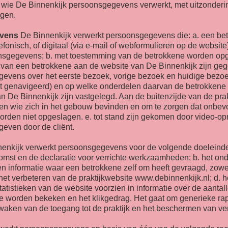
 wie De Binnenkijk persoonsgegevens verwerkt, met uitzonderi
ngen.
evens
De Binnenkijk verwerkt persoonsgegevens die: a. een betro
fonisch, of digitaal (via e-mail of webformulieren op de website)
nsgegevens; b. met toestemming van de betrokkene worden opg
k van een betrokkene aan de website van De Binnenkijk zijn geg
egevens over het eerste bezoek, vorige bezoek en huidige bezo
 genavigeerd) en op welke onderdelen daarvan de betrokkene k
n De Binnenkijk zijn vastgelegd. Aan de buitenzijde van de pr
ten wie zich in het gebouw bevinden en om te zorgen dat onbev
orden niet opgeslagen. e. tot stand zijn gekomen door video-o
geven door de cliënt.
enkijk verwerkt persoonsgegevens voor de volgende doeleinden
t en de declaratie voor verrichte werkzaamheden; b. het ond
n informatie waar een betrokkene zelf om heeft gevraagd, zowel
het verbeteren van de praktijkwebsite www.debinnenkijk.nl; d. 
tatistieken van de website voorzien in informatie over de aanta
 worden bekeken en het klikgedrag. Het gaat om generieke rappo
bewaken van de toegang tot de praktijk en het beschermen van ve