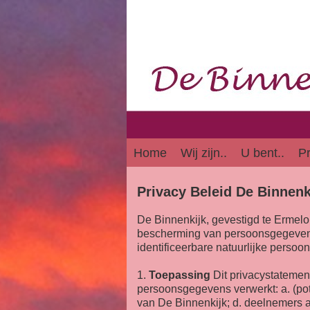
Home
Wij zijn..
U bent..
Pr
Privacy Beleid De Binnenk
De Binnenkijk, gevestigd te Erme
bescherming van persoonsgegevens. 
identificeerbare natuurlijke pers
1.
Toepassing
Dit privacystatemen
persoonsgegevens verwerkt: a. (pot
van De Binnenkijk; d. deelnemers aa