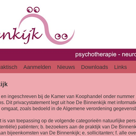
aktisch
Aanmelden
Nieuws
Downloads
Links
ijk
lo en ingeschreven bij de Kamer van Koophandel onder nummer
Dit privacystatement legt uit hoe De Binnenkijk met informatie
oon omgaat, zoals bedoeld in de Algemene verordening gegevens
t is van toepassing op de volgende categorieën natuurlijke pe
entiële) patiënten; b. bezoekers aan de praktijk van De Binnenk
n bijeenkomsten van De Binnenkijk; e. sollicitanten; f. alle o