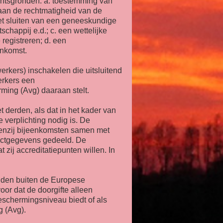
htsgronden: a. toestemming van
 aan de rechtmatigheid van de
het sluiten van een geneeskundige
happij e.d.; c. een wettelijke
 registreren; d. een
enkomst.
rkers) inschakelen die uitsluitend
erkers een
ing (Avg) daaraan stelt.
derden, als dat in het kader van
 verplichting nodig is. De
tenzij bijeenkomsten samen met
tactgegevens gedeeld. De
zij accreditatiepunten willen. In
nden buiten de Europese
oor dat de doorgifte alleen
schermingsniveau biedt of als
 (Avg).