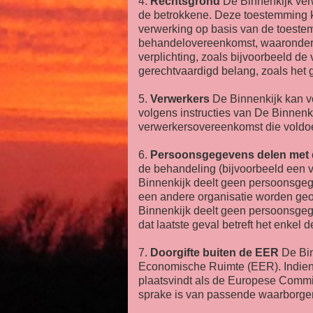
4.
Rechtsgrond
De Binnenkijk ver
de betrokkene. Deze toestemming ka
verwerking op basis van de toestem
behandelovereenkomst, waaronder o
verplichting, zoals bijvoorbeeld de
gerechtvaardigd belang, zoals het 
5.
Verwerkers
De Binnenkijk kan vo
volgens instructies van De Binnen
verwerkersovereenkomst die voldoe
6.
Persoonsgegevens delen met
de behandeling (bijvoorbeeld een v
Binnenkijk deelt geen persoonsgeg
een andere organisatie worden geo
Binnenkijk deelt geen persoonsgege
dat laatste geval betreft het enke
7.
Doorgifte buiten de EER
De Bin
Economische Ruimte (EER). Indien di
plaatsvindt als de Europese Commi
sprake is van passende waarborge