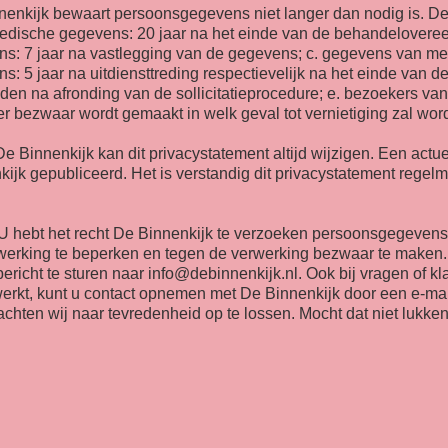
enkijk bewaart persoonsgegevens niet langer dan nodig is. De 
edische gegevens: 20 jaar na het einde van de behandeloveree
ens: 7 jaar na vastlegging van de gegevens; c. gegevens van m
ns: 5 jaar na uitdiensttreding respectievelijk na het einde van 
en na afronding van de sollicitatieprocedure; e. bezoekers van 
er bezwaar wordt gemaakt in welk geval tot vernietiging zal wo
e Binnenkijk kan dit privacystatement altijd wijzigen. Een actu
ijk gepubliceerd. Het is verstandig dit privacystatement regel
U hebt het recht De Binnenkijk te verzoeken persoonsgegevens in 
erwerking te beperken en tegen de verwerking bezwaar te maken
ericht te sturen naar info@debinnenkijk.nl. Ook bij vragen of k
rkt, kunt u contact opnemen met De Binnenkijk door een e-mail
achten wij naar tevredenheid op te lossen. Mocht dat niet lukke