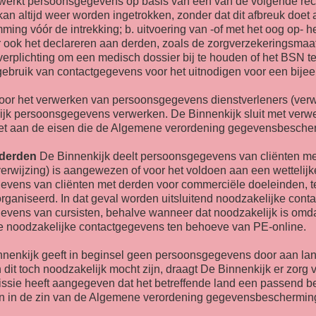
werkt persoonsgegevens op basis van één van de volgende rec
n altijd weer worden ingetrokken, zonder dat dit afbreuk doet
ming vóór de intrekking; b. uitvoering van -of met het oog op- 
ok het declareren aan derden, zoals de zorgverzekeringsmaatsc
 verplichting om een medisch dossier bij te houden of het BSN te
gebruik van contactgegevens voor het uitnodigen voor een bije
or het verwerken van persoonsgegevens dienstverleners (verwe
kijk persoonsgegevens verwerken. De Binnenkijk sluit met verw
t aan de eisen die de Algemene verordening gegevensbescherm
 derden
De Binnenkijk deelt persoonsgegevens van cliënten met 
erwijzing) is aangewezen of voor het voldoen aan een wettelijke
evens van cliënten met derden voor commerciële doeleinden, 
rganiseerd. In dat geval worden uitsluitend noodzakelijke con
vens van cursisten, behalve wanneer dat noodzakelijk is omdat 
l de noodzakelijke contactgegevens ten behoeve van PE-online.
nenkijk geeft in beginsel geen persoonsgegevens door aan la
t toch noodzakelijk mocht zijn, draagt De Binnenkijk er zorg v
ssie heeft aangegeven dat het betreffende land een passend be
n in de zin van de Algemene verordening gegevensbescherming