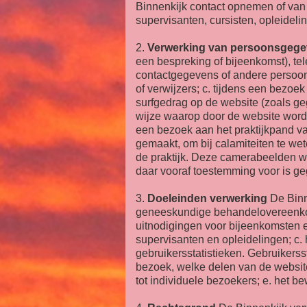
Binnenkijk contact opnemen of van
supervisanten, cursisten, opleideli
2.
Verwerking van persoonsgeg
een bespreking of bijeenkomst), tele
contactgegevens of andere persoo
of verwijzers; c. tijdens een bezoe
surfgedrag op de website (zoals g
wijze waarop door de website wordt
een bezoek aan het praktijkpand va
gemaakt, om bij calamiteiten te we
de praktijk. Deze camerabeelden w
daar vooraf toestemming voor is ge
3.
Doeleinden verwerking
De Binn
geneeskundige behandelovereenkoms
uitnodigingen voor bijeenkomsten e
supervisanten en opleidelingen; c. 
gebruikersstatistieken. Gebruikerss
bezoek, welke delen van de website
tot individuele bezoekers; e. het 