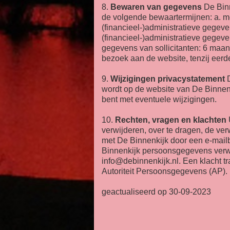
8.
Bewaren van gegevens
De Binn
de volgende bewaartermijnen: a. m
(financieel-)administratieve gegev
(financieel-)administratieve gegeve
gegevens van sollicitanten: 6 maand
bezoek aan de website, tenzij eerd
9.
Wijzigingen privacystatement
D
wordt op de website van De Binnenk
bent met eventuele wijzigingen.
10.
Rechten, vragen en klachten
verwijderen, over te dragen, de v
met De Binnenkijk door een e-mailb
Binnenkijk persoonsgegevens verwe
info@debinnenkijk.nl. Een klacht tr
Autoriteit Persoonsgegevens (AP).
geactualiseerd op 30-09-2023